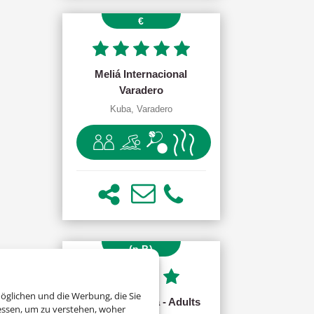
p. P. ab 1283
€
Meliá Internacional
Varadero
Kuba, Varadero
ab 517.00 €
(p.P.)
öglichen und die Werbung, die Sie
Allegro Madeira - Adults
essen, um zu verstehen, woher